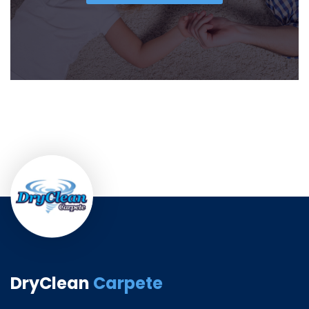
DryClean
Carpete